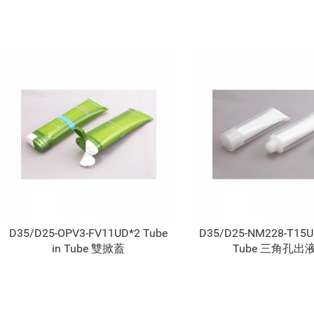
D35/D25-OPV3-FV11UD*2 Tube
D35/D25-NM228-T15UD
in Tube 雙掀蓋
Tube 三角孔出