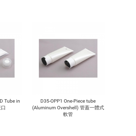
 Tube in
D35-OPP1 One-Piece tube
液口
(Aluminum Overshell) 管蓋一體式
軟管