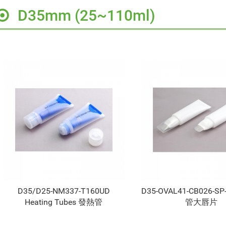
D35mm (25~110ml)
D35/D25-NM337-T160UD
D35-OVAL41-CB026-SP
Heating Tubes 發熱管
管大唇片