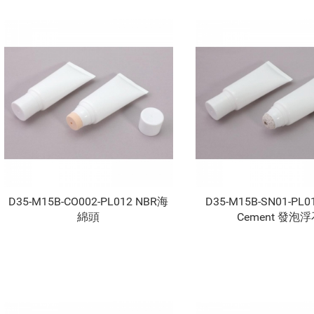
D35-M15B-CO002-PL012 NBR海
D35-M15B-SN01-PL0
綿頭
Cement 發泡