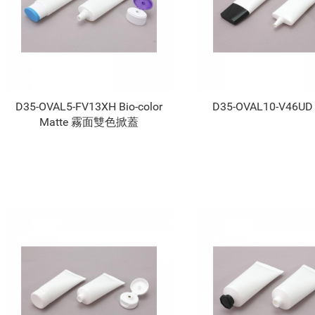
D35-OVAL5-FV13XH Bio-color
D35-OVAL10-V46
Matte 霧面雙色掀蓋