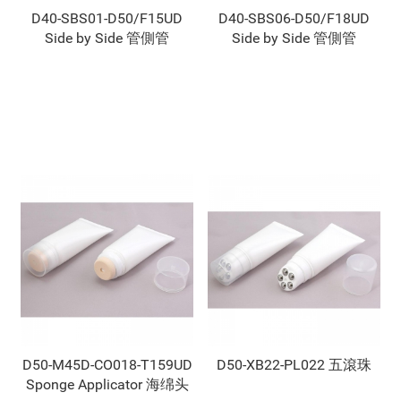
D40-SBS01-D50/F15UD
D40-SBS06-D50/F18UD
Side by Side 管側管
Side by Side 管側管
D50-M45D-CO018-T159UD
D50-XB22-PL022 五滾珠
Sponge Applicator 海绵头