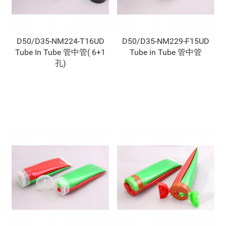
D50/D35-NM224-T16UD
D50/D35-NM229-F15UD
Tube In Tube 管中管( 6+1
Tube in Tube 管中管
孔)