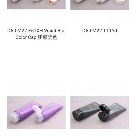
D50-M22-F51XH Waist Bio-
D50-M22-T11YJ
Color Cap 腰部雙色