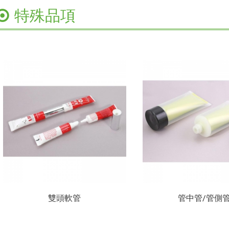
特殊品項
雙頭軟管
管中管/管側