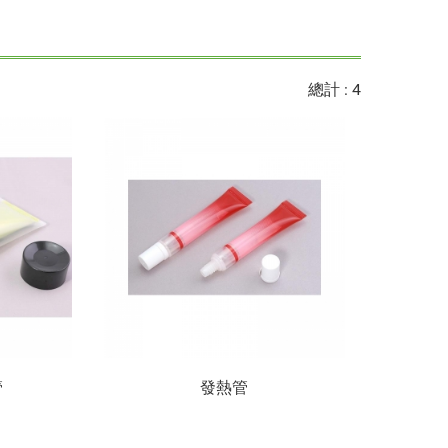
總計 : 4
管
發熱管