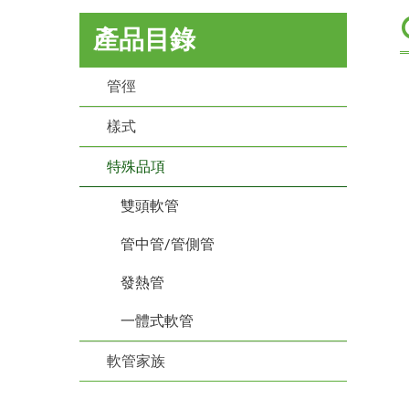
產品目錄
管徑
樣式
特殊品項
雙頭軟管
管中管/管側管
發熱管
一體式軟管
軟管家族