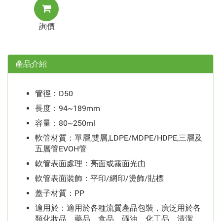
詢價
產品介紹
管徑：D50
長度：94~189mm
容量：80~250ml
軟管材質：單層,雙層,LDPE/MDPE/HDPE,三層及
五層管EVOH管
軟管表面處理：亮面或霧面光由
軟管表面裝飾：平印/網印/燙飾/貼標
蓋子材質：PP
適用於：適用於各種流質產品包裝，廣泛用於各
類化妝品、藥品、食品、礦油、化工品、清潔