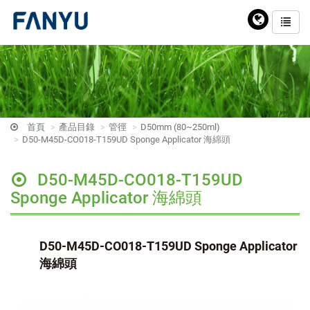
首頁
產品目錄
管徑
D50mm (80~250ml)
D50-M45D-CO018-T159UD Sponge Applicator 海綿頭
D50-M45D-CO018-T159UD
Sponge Applicator 海綿頭
D50-M45D-CO018-T159UD Sponge Applicator
海綿頭