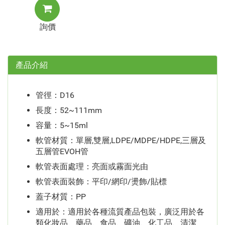
詢價
產品介紹
管徑：D16
長度：52~111mm
容量：5~15ml
軟管材質：單層,雙層,LDPE/MDPE/HDPE,三層及
五層管EVOH管
軟管表面處理：亮面或霧面光由
軟管表面裝飾：平印/網印/燙飾/貼標
蓋子材質：PP
適用於：適用於各種流質產品包裝，廣泛用於各
類化妝品、藥品、食品、礦油、化工品、清潔