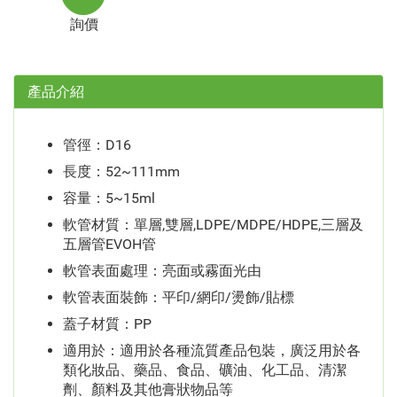
詢價
產品介紹
管徑：D16
長度：52~111mm
容量：5~15ml
軟管材質：單層,雙層,LDPE/MDPE/HDPE,三層及
五層管EVOH管
軟管表面處理：亮面或霧面光由
軟管表面裝飾：平印/網印/燙飾/貼標
蓋子材質：PP
適用於：適用於各種流質產品包裝，廣泛用於各
類化妝品、藥品、食品、礦油、化工品、清潔
劑、顏料及其他膏狀物品等