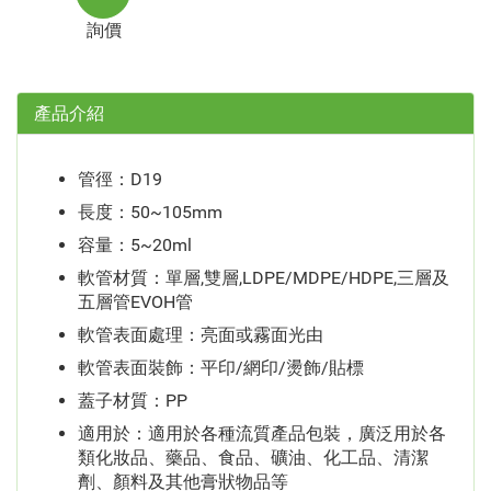
詢價
產品介紹
管徑：D19
長度：50~105mm
容量：5~20ml
軟管材質：單層,雙層,LDPE/MDPE/HDPE,三層及
五層管EVOH管
軟管表面處理：亮面或霧面光由
軟管表面裝飾：平印/網印/燙飾/貼標
蓋子材質：PP
適用於：適用於各種流質產品包裝，廣泛用於各
類化妝品、藥品、食品、礦油、化工品、清潔
劑、顏料及其他膏狀物品等