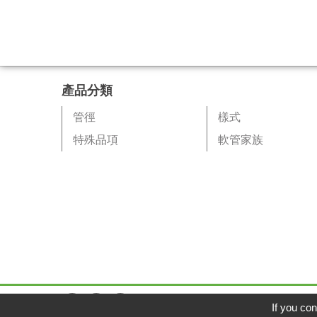
產品分類
管徑
樣式
特殊品項
軟管家族
If you con