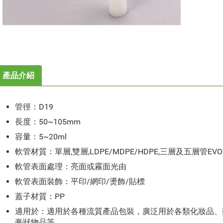
產品介紹
管徑：D19
長度：50~105mm
容量：5~20ml
軟管材質：單層,雙層,LDPE/MDPE/HDPE,三層及五層管EV
軟管表面處理：亮面或霧面光由
軟管表面裝飾：平印/網印/燙飾/貼標
蓋子材質：PP
適用於：適用於各種流質產品包裝，廣泛用於各類化妝品、
膏狀物品等