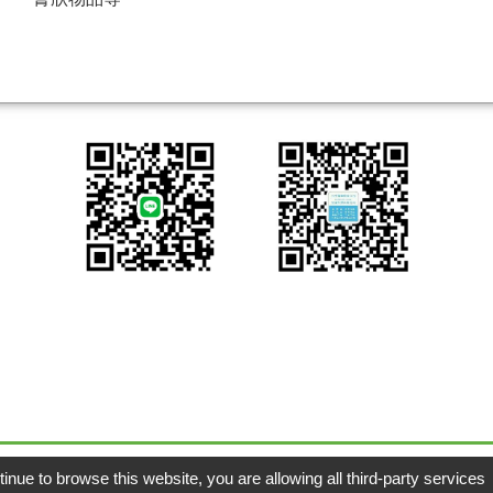
Copyright © 凡宇實業有限公司
GTMC
|
Taiw
tinue to browse this website, you are allowing all third-party services