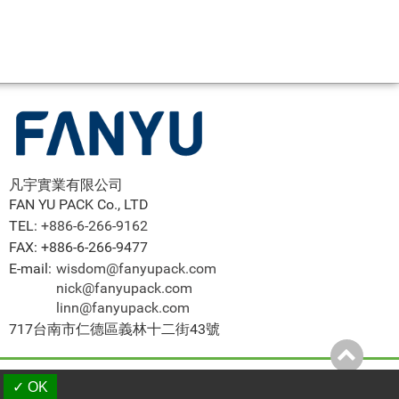
凡宇實業有限公司
FAN YU PACK Co., LTD
TEL:
+886-6-266-9162
FAX: +886-6-266-9477
E-mail:
wisdom@fanyupack.com
nick@fanyupack.com
linn@fanyupack.com
717台南市仁德區義林十二街43號
an Products
|
B2BManufactures
|
B2BChinaSources
✓ OK