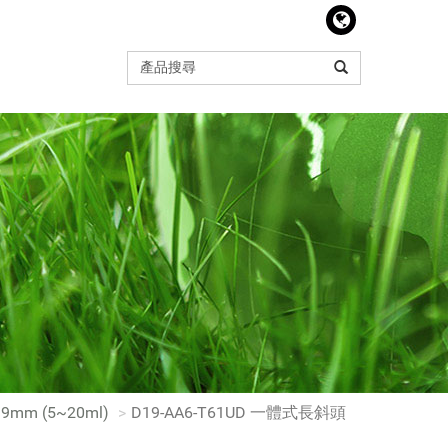
9mm (5~20ml)
D19-AA6-T61UD 一體式長斜頭