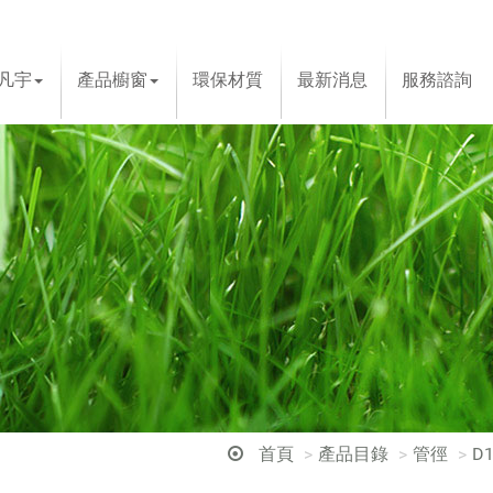
凡宇
產品櫥窗
環保材質
最新消息
服務諮詢
首頁
產品目錄
管徑
D1