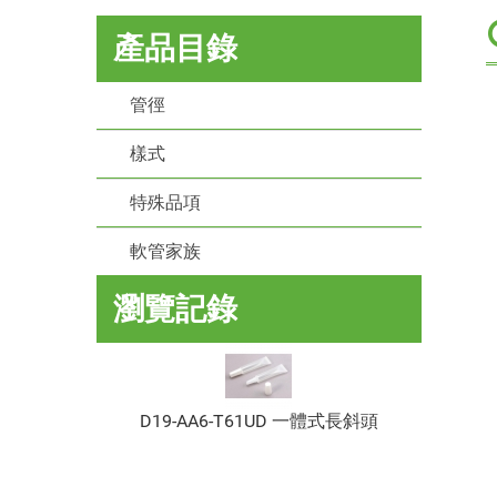
產品目錄
管徑
樣式
特殊品項
軟管家族
瀏覽記錄
D19-AA6-T61UD 一體式長斜頭