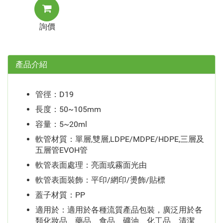
詢價
產品介紹
管徑：D19
長度：50~105mm
容量：5~20ml
軟管材質：單層,雙層,LDPE/MDPE/HDPE,三層及
五層管EVOH管
軟管表面處理：亮面或霧面光由
軟管表面裝飾：平印/網印/燙飾/貼標
蓋子材質：PP
適用於：適用於各種流質產品包裝，廣泛用於各
類化妝品、藥品、食品、礦油、化工品、清潔