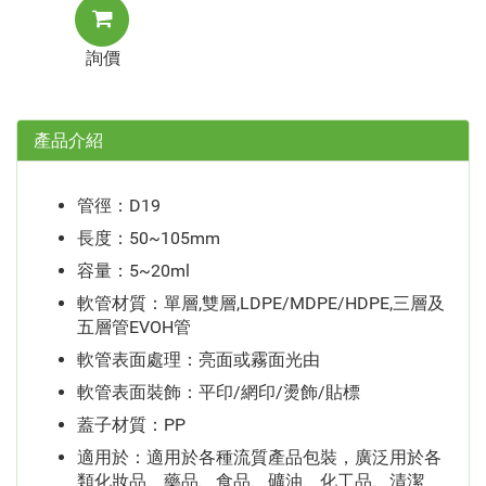
詢價
產品介紹
管徑：D19
長度：50~105mm
容量：5~20ml
軟管材質：單層,雙層,LDPE/MDPE/HDPE,三層及
五層管EVOH管
軟管表面處理：亮面或霧面光由
軟管表面裝飾：平印/網印/燙飾/貼標
蓋子材質：PP
適用於：適用於各種流質產品包裝，廣泛用於各
類化妝品、藥品、食品、礦油、化工品、清潔