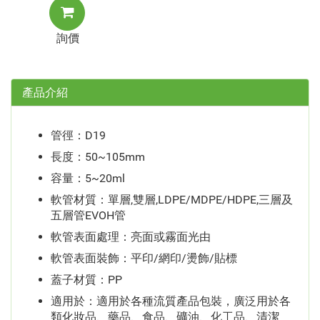
詢價
產品介紹
管徑：D19
長度：50~105mm
容量：5~20ml
軟管材質：單層,雙層,LDPE/MDPE/HDPE,三層及
五層管EVOH管
軟管表面處理：亮面或霧面光由
軟管表面裝飾：平印/網印/燙飾/貼標
蓋子材質：PP
適用於：適用於各種流質產品包裝，廣泛用於各
類化妝品、藥品、食品、礦油、化工品、清潔