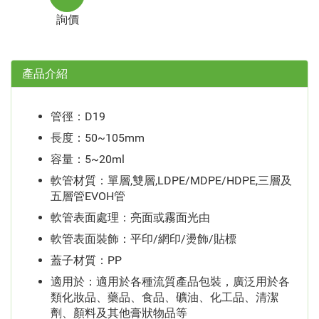
詢價
產品介紹
管徑：D19
長度：50~105mm
容量：5~20ml
軟管材質：單層,雙層,LDPE/MDPE/HDPE,三層及
五層管EVOH管
軟管表面處理：亮面或霧面光由
軟管表面裝飾：平印/網印/燙飾/貼標
蓋子材質：PP
適用於：適用於各種流質產品包裝，廣泛用於各
類化妝品、藥品、食品、礦油、化工品、清潔
劑、顏料及其他膏狀物品等