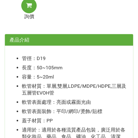
詢價
產品介紹
管徑：D19
長度：50~105mm
容量：5~20ml
軟管材質：單層,雙層,LDPE/MDPE/HDPE,三層及
五層管EVOH管
軟管表面處理：亮面或霧面光由
軟管表面裝飾：平印/網印/燙飾/貼標
蓋子材質：PP
適用於：適用於各種流質產品包裝，廣泛用於各
類化妝品、藥品、食品、礦油、化工品、清潔