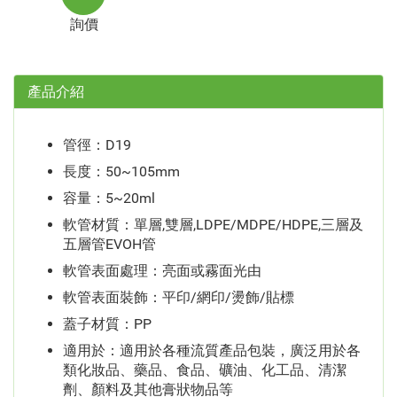
詢價
產品介紹
管徑：D19
長度：50~105mm
容量：5~20ml
軟管材質：單層,雙層,LDPE/MDPE/HDPE,三層及
五層管EVOH管
軟管表面處理：亮面或霧面光由
軟管表面裝飾：平印/網印/燙飾/貼標
蓋子材質：PP
適用於：適用於各種流質產品包裝，廣泛用於各
類化妝品、藥品、食品、礦油、化工品、清潔
劑、顏料及其他膏狀物品等