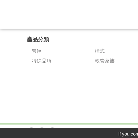
產品分類
管徑
樣式
特殊品項
軟管家族
If you con