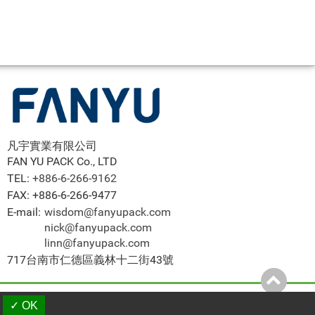
凡宇實業有限公司
FAN YU PACK Co., LTD
TEL:
+886-6-266-9162
FAX: +886-6-266-9477
E-mail:
wisdom@fanyupack.com
nick@fanyupack.com
linn@fanyupack.com
717台南市仁德區義林十二街43號
an Products
|
B2BManufactures
|
B2BChinaSources
✓ OK