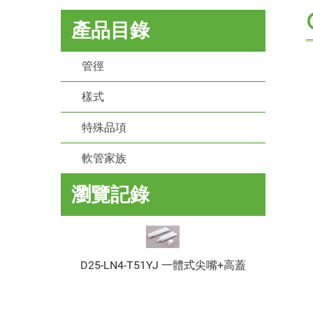
產品目錄
管徑
樣式
特殊品項
軟管家族
瀏覽記錄
D25-LN4-T51YJ 一體式尖嘴+高蓋