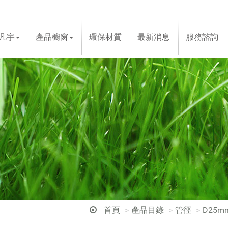
凡宇
產品櫥窗
環保材質
最新消息
服務諮詢
首頁
產品目錄
管徑
D25mm