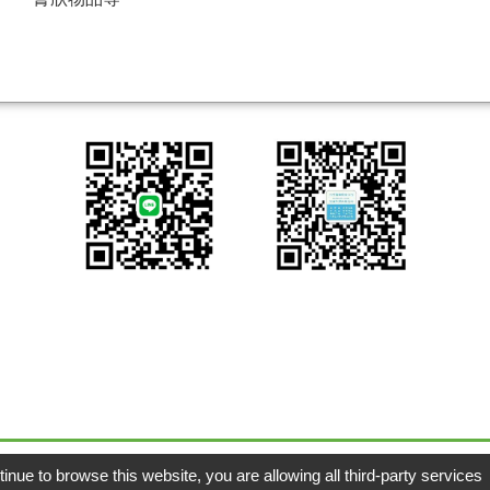
Copyright © 凡宇實業有限公司
GTMC
|
Taiw
tinue to browse this website, you are allowing all third-party services