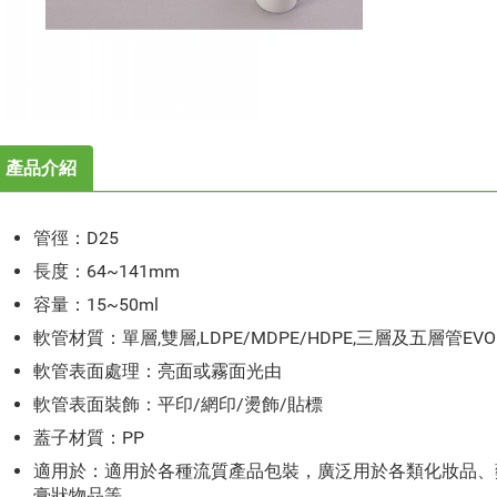
產品介紹
管徑：D25
長度：64~141mm
容量：15~50ml
軟管材質：單層,雙層,LDPE/MDPE/HDPE,三層及五層管EV
軟管表面處理：亮面或霧面光由
軟管表面裝飾：平印/網印/燙飾/貼標
蓋子材質：PP
適用於：適用於各種流質產品包裝，廣泛用於各類化妝品、
膏狀物品等