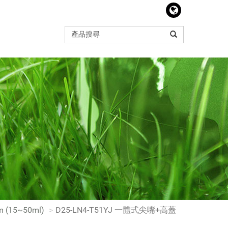
 (15~50ml)
D25-LN4-T51YJ 一體式尖嘴+高蓋