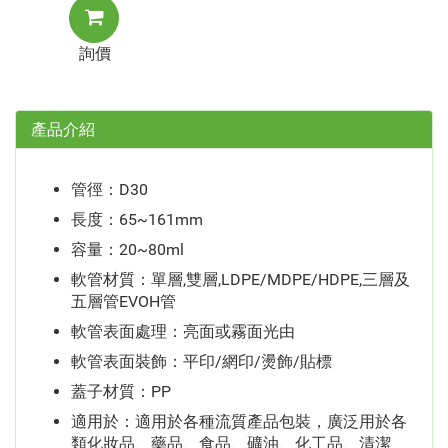
詢價
產品介紹
管徑：D30
長度：65~161mm
容量：20~80ml
軟管材質：單層,雙層,LDPE/MDPE/HDPE,三層及
五層管EVOH管
軟管表面處理：亮面或霧面光由
軟管表面裝飾：平印/網印/燙飾/貼標
蓋子材質：PP
適用於：適用於各種流質產品包裝，廣泛用於各
類化妝品、藥品、食品、礦油、化工品、清潔