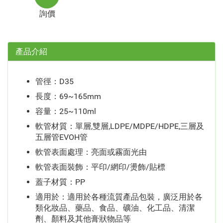
詢價
產品介紹
管徑：D35
長度：69~165mm
容量：25~110ml
軟管材質：單層,雙層,LDPE/MDPE/HDPE,三層及
五層管EVOH管
軟管表面處理：亮面或霧面光由
軟管表面裝飾：平印/網印/燙飾/貼標
蓋子材質：PP
適用於：適用於各種流質產品包裝，廣泛用於各
類化妝品、藥品、食品、礦油、化工品、清潔
劑、顏料及其他膏狀物品等