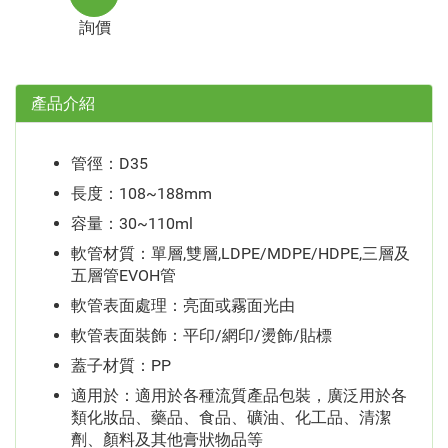
詢價
產品介紹
管徑：D35
長度：108~188mm
容量：30~110ml
軟管材質：單層,雙層,LDPE/MDPE/HDPE,三層及
五層管EVOH管
軟管表面處理：亮面或霧面光由
軟管表面裝飾：平印/網印/燙飾/貼標
蓋子材質：PP
適用於：適用於各種流質產品包裝，廣泛用於各
類化妝品、藥品、食品、礦油、化工品、清潔
劑、顏料及其他膏狀物品等