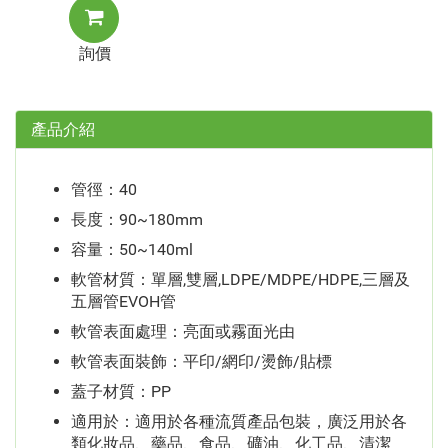
詢價
產品介紹
管徑：40
長度：90~180mm
容量：50~140ml
軟管材質：單層,雙層,LDPE/MDPE/HDPE,三層及
五層管EVOH管
軟管表面處理：亮面或霧面光由
軟管表面裝飾：平印/網印/燙飾/貼標
蓋子材質：PP
適用於：適用於各種流質產品包裝，廣泛用於各
類化妝品、藥品、食品、礦油、化工品、清潔